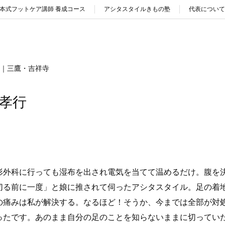
本式フットケア講師 養成コース
アシタスタイルきもの塾
代表について
ア｜三鷹・吉祥寺
孝行
形外科に行っても湿布を出され電気を当てて温めるだけ。腹を
切る前に一度」と娘に推されて伺ったアシタスタイル。足の着
の痛みは私が解決する。なるほど！そうか、今までは全部が対
ったです。あのまま自分の足のことを知らないままに切ってい