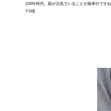
100年時代。親が元気でいることが娘孝行です
Y.S様