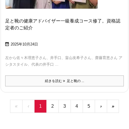
足と靴の健康アドバイザー一級養成コース修了。資格認
定者のご紹介

2025年10月24日
左から佐々木理恵子さん、井手口、畠山友希子さん、齋藤育恵さん ア
シタスタイル、代表の井手口 ...
続きを読む
足と靴の ...
«
‹
1
2
3
4
5
›
»