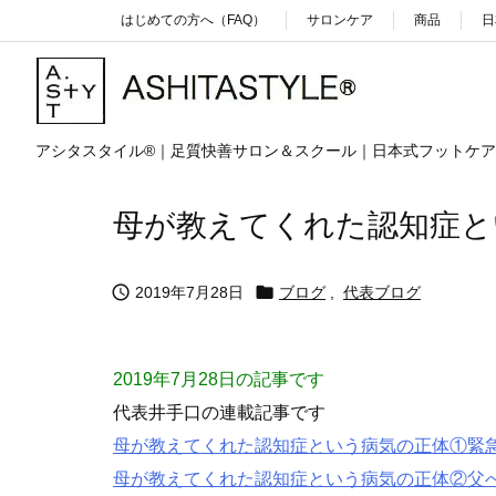
はじめての方へ（FAQ）
サロンケア
商品
日
アシタスタイル®｜足質快善サロン＆スクール｜日本式フットケ
母が教えてくれた認知症と


2019年7月28日
ブログ
,
代表ブログ
2019年7月28日の記事
です
代表井手口の連載記事です
母が教えてくれた認知症という病気の正体①緊
母が教えてくれた認知症という病気の正体②父