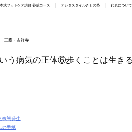
本式フットケア講師 養成コース
アシタスタイルきもの塾
代表について
ア｜三鷹・吉祥寺
いう病気の正体⑥歩くことは生き
急事態発生
への手紙