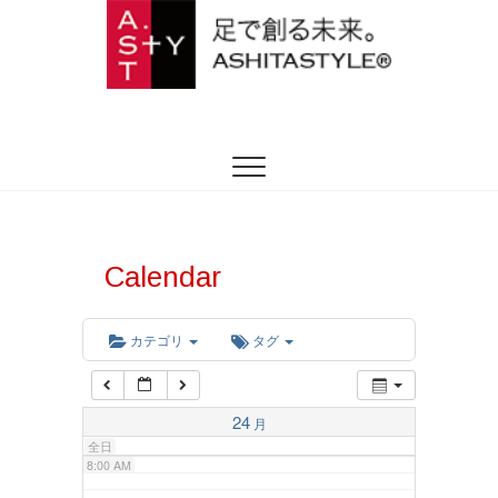
2:00 AM
ASHITASTYLE
足を躾ける日本式トータルフットケア
3:00 AM
4:00 AM
5:00 AM
Calendar
6:00 AM
カテゴリ
タグ
7:00 AM
24
月
全日
8:00 AM