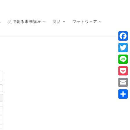
ス
足で創る未来講座
商品
フットウェア
F
a
T
c
w
L
e
i
i
P
b
t
n
o
o
E
t
e
c
o
m
e
共
k
k
a
r
有
e
i
t
l