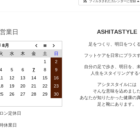
フィルタされたカレンダーに登録
営業日
ASHITASTYLE
足をつくり、明日をつく
年 8月
火
水
木
金
土
日
フットケアを日常にプラス
1
2
自分の足で歩き、明日を、
4
5
6
7
8
9
人生をスタイリングする
11
12
13
14
15
16
アシタスタイルには
18
19
20
21
22
23
そんな意味を込めまし
25
26
27
28
29
30
あなたが知りたかった健康の
足と靴にあります。
ロン定休日
時休業日