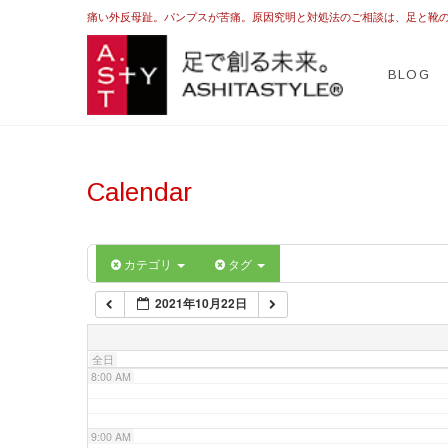
2:00 AM
痛い外反母趾。パンプスが苦痛。原因究明と対処法のご相談は、足と靴
ASHI
足を躾ける日本式
BLOG
3:00 AM
4:00 AM
Calendar
5:00 AM
6:00 AM
カテゴリ
タグ
2021年10月22日
7:00 AM
全日
8:00 AM
9:00 AM