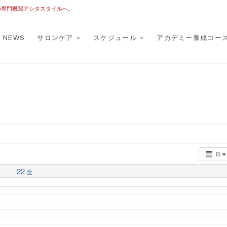
の専門機関アシタスタイルへ。
TASTYLE
トータルフットケア
NEWS
サロンケア
スケジュール
アカデミー養成コー
日
22
金