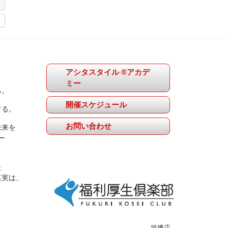
アシタスタイル ®アカデ
ミー
る。
開催スケジュール
する。
お問い合わせ
未来を
ー
た
真実は、
提携店