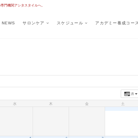
の専門機関アシタスタイルへ。
TASTYLE
トータルフットケア
NEWS
サロンケア
スケジュール
アカデミー養成コー
月
水
木
金
土