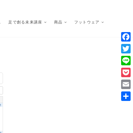
ス
足で創る未来講座
商品
フットウェア
F
a
T
c
w
L
e
i
i
P
b
t
n
o
o
E
t
e
c
o
m
1
e
共
k
k
a
r
有
e
i
t
l