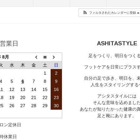
フィルタされたカレンダーに登録
営業日
ASHITASTYLE
足をつくり、明日をつく
年 8月
火
水
木
金
土
日
フットケアを日常にプラス
1
2
自分の足で歩き、明日を、
4
5
6
7
8
9
人生をスタイリングする
11
12
13
14
15
16
アシタスタイルには
18
19
20
21
22
23
そんな意味を込めまし
25
26
27
28
29
30
あなたが知りたかった健康の
足と靴にあります。
ロン定休日
時休業日