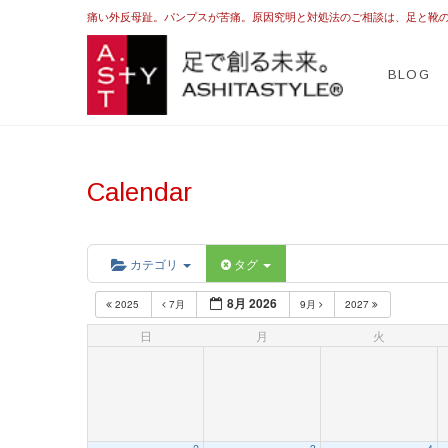
痛い外反母趾。パンプスが苦痛。原因究明と対処法のご相談は、足と靴
ASHI
足を躾ける日本式
BLOG
Calendar
カテゴリ
タグ
8月 2026
2025
7月
9月
2027
日
月
火