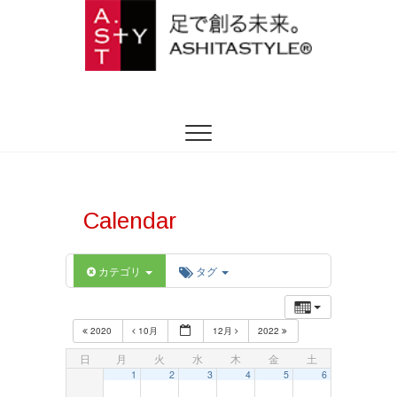
ASHITASTYLE
足を躾ける日本式トータルフットケア
Calendar
カテゴリ
タグ
2020
10月
12月
2022
日
月
火
水
木
金
土
1
2
3
4
5
6