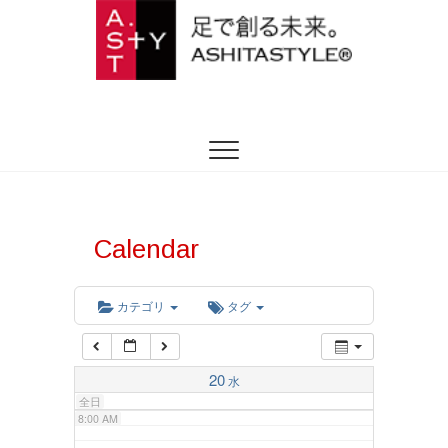
2:00 AM
ASHITASTYLE
足を躾ける日本式トータルフットケア
3:00 AM
4:00 AM
5:00 AM
Calendar
6:00 AM
カテゴリ
タグ
7:00 AM
20
水
全日
8:00 AM