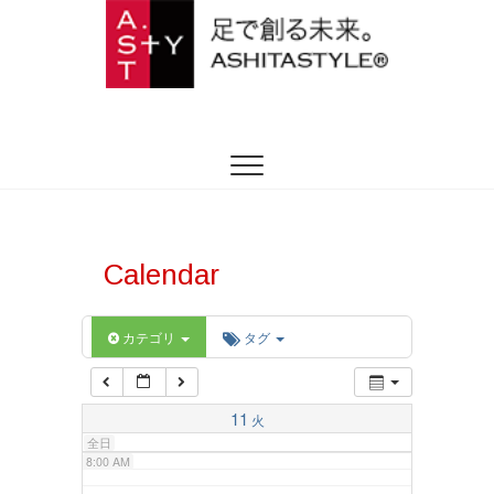
2:00 AM
ASHITASTYLE
足を躾ける日本式トータルフットケア
3:00 AM
4:00 AM
5:00 AM
Calendar
6:00 AM
カテゴリ
タグ
7:00 AM
11
火
全日
8:00 AM