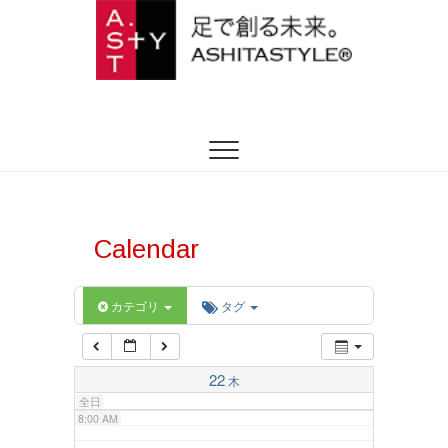
2:00 AM
ASHITASTYLE
足を躾ける日本式トータルフットケア
3:00 AM
4:00 AM
5:00 AM
Calendar
6:00 AM
カテゴリ
タグ
7:00 AM
22
木
全日
8:00 AM