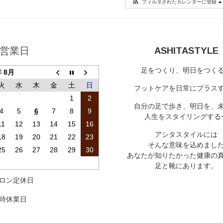
フィルタされたカレンダーに登録
営業日
ASHITASTYLE
足をつくり、明日をつく
年 8月
火
水
木
金
土
日
フットケアを日常にプラス
1
2
自分の足で歩き、明日を、
4
5
6
7
8
9
人生をスタイリングする
11
12
13
14
15
16
アシタスタイルには
18
19
20
21
22
23
そんな意味を込めまし
25
26
27
28
29
30
あなたが知りたかった健康の
足と靴にあります。
ロン定休日
時休業日