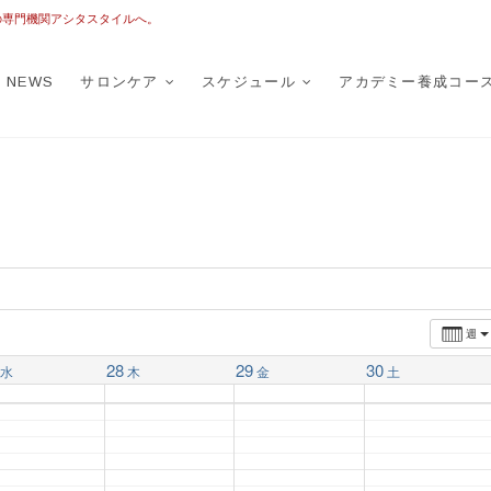
の専門機関アシタスタイルへ。
TASTYLE
トータルフットケア
NEWS
サロンケア
スケジュール
アカデミー養成コー
週
28
29
30
水
木
金
土