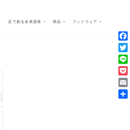
ス
足で創る未来講座
商品
フットウェア
F
a
T
c
w
L
e
i
i
P
b
t
n
o
o
E
t
e
c
o
m
e
共
k
k
a
r
有
e
i
t
l