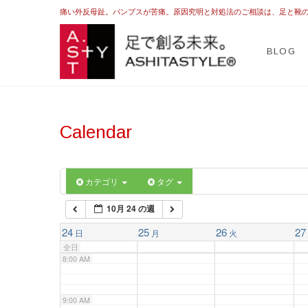
2:00 AM
痛い外反母趾。パンプスが苦痛。原因究明と対処法のご相談は、足と靴
ASHI
足を躾ける日本式
BLOG
3:00 AM
4:00 AM
Calendar
5:00 AM
6:00 AM
カテゴリ
タグ
10月 24 の週
7:00 AM
24
25
26
27
日
月
火
全日
8:00 AM
9:00 AM