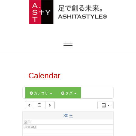
2:00 AM
ASHITASTYLE
足を躾ける日本式トータルフットケア
3:00 AM
4:00 AM
5:00 AM
Calendar
6:00 AM
カテゴリ
タグ
7:00 AM
30
土
全日
8:00 AM