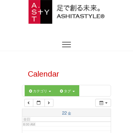
2:00 AM
ASHITASTYLE
足を躾ける日本式トータルフットケア
3:00 AM
4:00 AM
5:00 AM
Calendar
6:00 AM
カテゴリ
タグ
7:00 AM
22
金
全日
8:00 AM