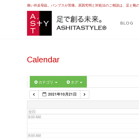
2:00 AM
痛い外反母趾。パンプスが苦痛。原因究明と対処法のご相談は、足と靴
ASHI
足を躾ける日本式
BLOG
3:00 AM
4:00 AM
Calendar
5:00 AM
6:00 AM
カテゴリ
タグ
2021年10月21日
7:00 AM
全日
8:00 AM
9:00 AM