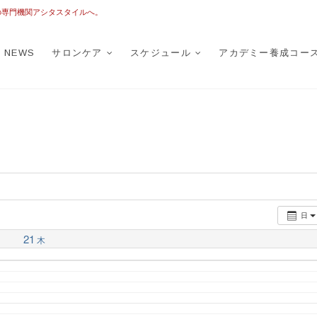
の専門機関アシタスタイルへ。
TASTYLE
トータルフットケア
NEWS
サロンケア
スケジュール
アカデミー養成コー
日
21
木