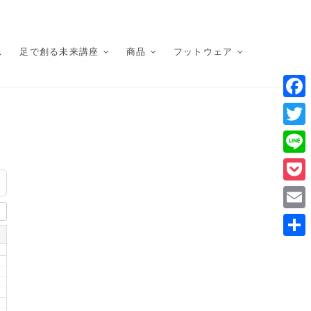
ス
足で創る未来講座
商品
フットウェア
F
a
T
c
w
L
e
i
i
P
b
t
n
o
o
E
t
e
c
o
m
e
共
k
k
a
r
有
e
i
t
l