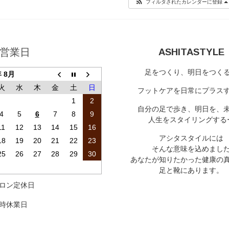
フィルタされたカレンダーに登録
営業日
ASHITASTYLE
足をつくり、明日をつく
年 8月
火
水
木
金
土
日
フットケアを日常にプラス
1
2
自分の足で歩き、明日を、
4
5
6
7
8
9
人生をスタイリングする
11
12
13
14
15
16
アシタスタイルには
18
19
20
21
22
23
そんな意味を込めまし
25
26
27
28
29
30
あなたが知りたかった健康の
足と靴にあります。
ロン定休日
時休業日