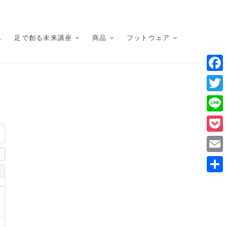
ス
足で創る未来講座
商品
フットウェア
F
a
T
c
w
L
e
i
i
P
b
t
n
o
o
E
t
e
c
o
m
e
共
k
k
a
r
有
e
i
t
l