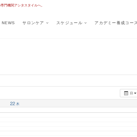
の専門機関アシタスタイルへ。
TASTYLE
トータルフットケア
NEWS
サロンケア
スケジュール
アカデミー養成コー
日
22
木