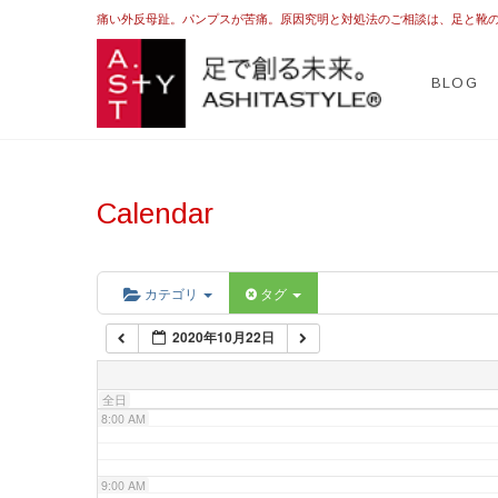
2:00 AM
痛い外反母趾。パンプスが苦痛。原因究明と対処法のご相談は、足と靴
ASHI
足を躾ける日本式
BLOG
3:00 AM
4:00 AM
Calendar
5:00 AM
6:00 AM
カテゴリ
タグ
2020年10月22日
7:00 AM
全日
8:00 AM
9:00 AM