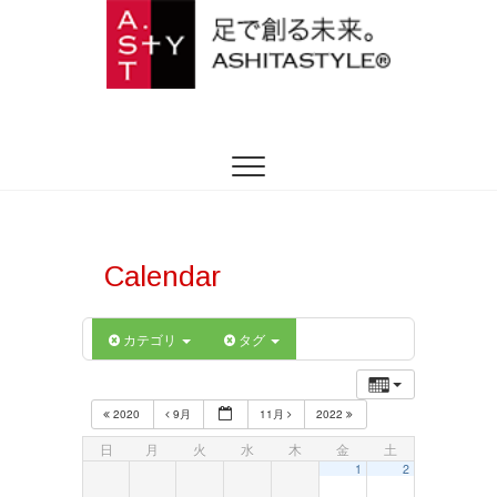
ASHITASTYLE
足を躾ける日本式トータルフットケア
Calendar
カテゴリ
タグ
2020
9月
11月
2022
日
月
火
水
木
金
土
1
2