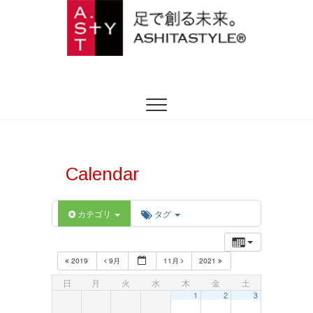
ASHITASTYLE
足を躾ける日本式トータルフットケア
Calendar
カテゴリ
タグ
2019
9月
11月
2021
日
月
火
水
木
金
土
1
2
3